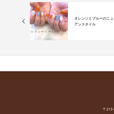
ーのちゅるん
オレンジとブルーのニュ
アンスネイル
〒213