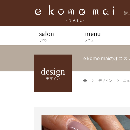
溝
salon
menu
サロン
メニュー
e komo maiの
design
デザイン
デザイン
ニュ