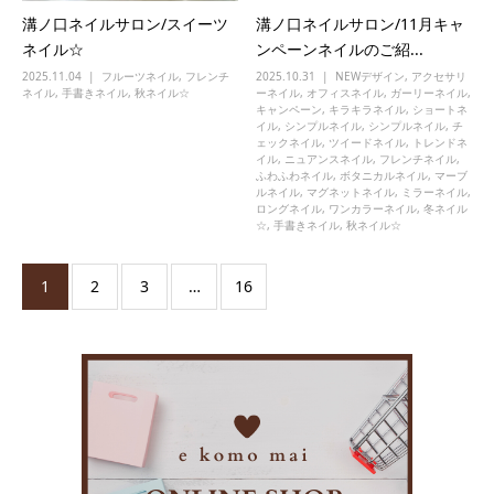
溝ノ口ネイルサロン/スイーツ
溝ノ口ネイルサロン/11月キャ
ネイル☆
ンペーンネイルのご紹...
2025.11.04
フルーツネイル
,
フレンチ
2025.10.31
NEWデザイン
,
アクセサリ
ネイル
,
手書きネイル
,
秋ネイル☆
ーネイル
,
オフィスネイル
,
ガーリーネイル
,
キャンペーン
,
キラキラネイル
,
ショートネ
イル
,
シンプルネイル
,
シンプルネイル
,
チ
ェックネイル
,
ツイードネイル
,
トレンドネ
イル
,
ニュアンスネイル
,
フレンチネイル
,
ふわふわネイル
,
ボタニカルネイル
,
マーブ
ルネイル
,
マグネットネイル
,
ミラーネイル
,
ロングネイル
,
ワンカラーネイル
,
冬ネイル
☆
,
手書きネイル
,
秋ネイル☆
1
2
3
…
16