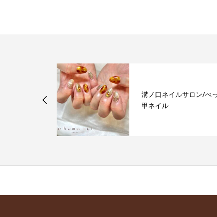
サロン/マグ
溝ノ口ネイルサロン/べ
デーションネ
甲ネイル