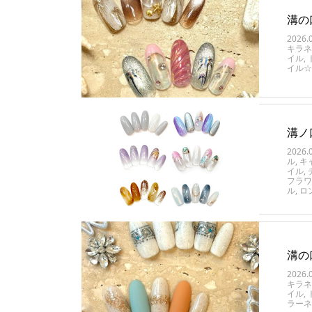
溝の
2026.
キラネ
イル
,
イル☆
溝ノ
2026.
ル
,
キ
イル
,
フラワ
ル
,
ロ
溝の
2026.
キラネ
イル
,
ラーネ