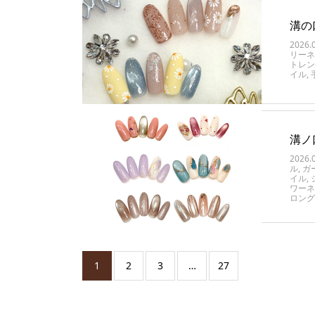
溝の
2026.
リーネ
トレン
イル
,
溝ノ
2026.
ル
,
ガ
イル
,
ワーネ
ロング
1
2
3
…
27