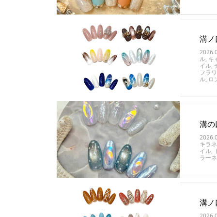
溝ノ
2026.
ル
,
キ
イル
,
フラワ
ル
,
ロ
溝の
2026.
キラネ
イル
,
ラーネ
溝ノ
2026.