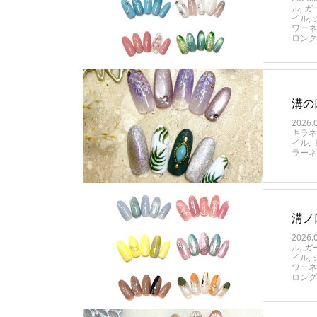
ル
,
ガ
イル
,
ワーネ
ロング
溝の
2026.
キラネ
イル
,
ラーネ
溝ノ
2026.
ル
,
ガ
イル
,
ワーネ
ロング