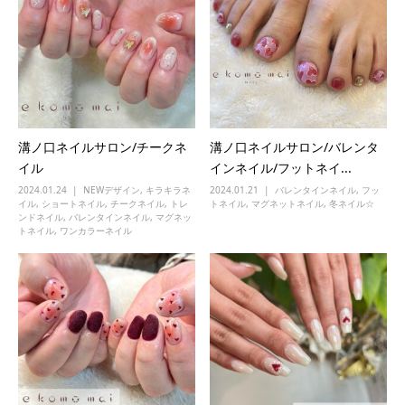
溝ノ口ネイルサロン/チークネ
溝ノ口ネイルサロン/バレンタ
イル
インネイル/フットネイ...
2024.01.24
NEWデザイン
,
キラキラネ
2024.01.21
バレンタインネイル
,
フッ
イル
,
ショートネイル
,
チークネイル
,
トレ
トネイル
,
マグネットネイル
,
冬ネイル☆
ンドネイル
,
バレンタインネイル
,
マグネッ
トネイル
,
ワンカラーネイル