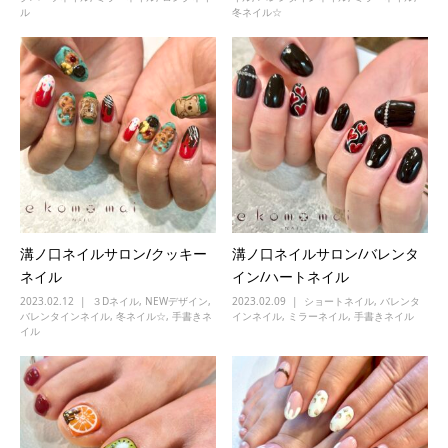
ル
冬ネイル☆
溝ノ口ネイルサロン/クッキー
溝ノ口ネイルサロン/バレンタ
ネイル
イン/ハートネイル
2023.02.12
３Dネイル
,
NEWデザイン
,
2023.02.09
ショートネイル
,
バレンタ
バレンタインネイル
,
冬ネイル☆
,
手書きネ
インネイル
,
ミラーネイル
,
手書きネイル
イル