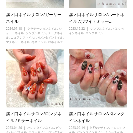
溝ノ口ネイルサロン/ガーリー
溝ノ口ネイルサロン/ハートネ
ネイル
イル /ホワイトミラー...
2024.01.18
グラデーションネイル
,
シ
2023.12.22
シンプルネイル
,
バレンタ
ョートネイル
,
シンプルネイル
,
チークネイ
インネイル
,
ロングネイル
ル
,
ニュアンスネイル
,
バレンタインネイル
,
マグネットネイル
,
冬ネイル☆
,
秋ネイル☆
溝ノ口ネイルサロン/ロングネ
溝ノ口ネイルサロン/バレンタ
イル /ミラーネイル
インネイル
2023.04.26
バレンタインネイル
,
ビッ
2023.02.14
NEWデザイン
,
トレンドネ
クパーツネイル
,
ミラーネイル
,
ロングネイ
イル
,
バレンタインネイル
,
ミラーネイル
,