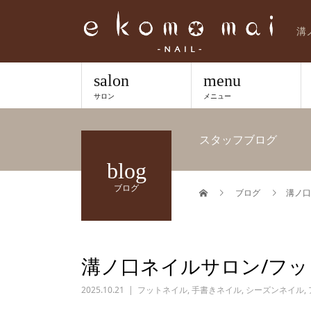
溝
salon
menu
サロン
メニュー
スタッフブログ
blog
ブログ
ブログ
溝ノ口
溝ノ口ネイルサロン/フ
2025.10.21
フットネイル
,
手書きネイル
,
シーズンネイル
,