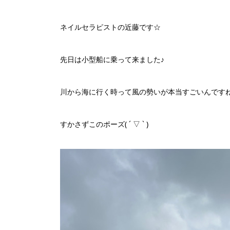
ネイルセラピストの近藤です☆
先日は小型船に乗って来ました♪
川から海に行く時って風の勢いが本当すごいんです
すかさずこのポーズ( ´ ▽ ` )