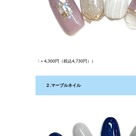
〈＋4,300円（税込4,730円））
２.マーブルネイル