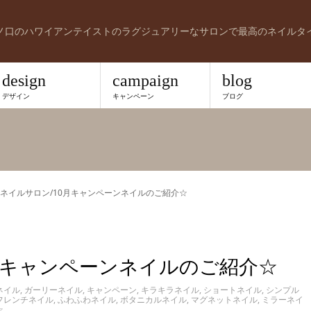
ノ口のハワイアンテイストのラグジュアリーなサロンで最高のネイルタ
design
campaign
blog
デザイン
キャンペーン
ブログ
ネイルサロン/10月キャンペーンネイルのご紹介☆
月キャンペーンネイルのご紹介☆
ネイル
,
ガーリーネイル
,
キャンペーン
,
キラキラネイル
,
ショートネイル
,
シンプル
フレンチネイル
,
ふわふわネイル
,
ボタニカルネイル
,
マグネットネイル
,
ミラーネイ
☆