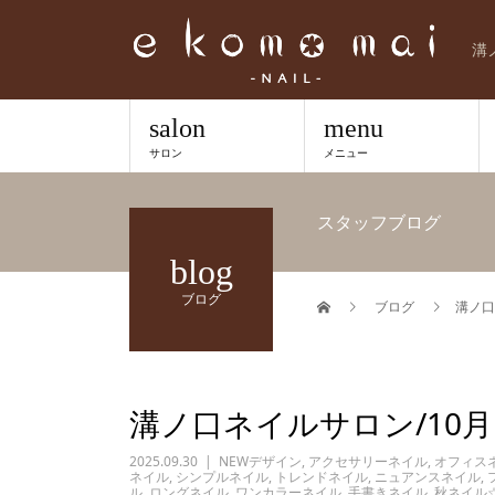
溝
salon
menu
サロン
メニュー
スタッフブログ
blog
ブログ
ブログ
溝ノ口
溝ノ口ネイルサロン/10
2025.09.30
NEWデザイン
,
アクセサリーネイル
,
オフィス
ネイル
,
シンプルネイル
,
トレンドネイル
,
ニュアンスネイル
,
ル
,
ロングネイル
,
ワンカラーネイル
,
手書きネイル
,
秋ネイル