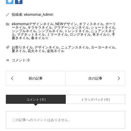
投稿者:
ekomomai_Admin
ekomomaiデザインネイル
,
NEWデザイン
,
オフィスネイル
,
ガーリ
ーネイル
,
キラキラネイル
,
グラデーションネイル
,
ショートネイル
,
シンプルネイル
,
シンプルネイル
,
トレンドネイル
,
ニュアンスネイ
ル
,
マグネットネイル
,
ミラーネイル
,
ロングネイル
,
冬ネイル☆
,
手
書きネイル
,
春ネイル☆
お祭りネイル
,
デザインネイル
,
ニュアンスネイル
,
ヨーヨーネイル
,
夏ネイル
,
花火ネイル
,
金魚ネイル
コメント:
0
コメント ( 0 )
トラックバック ( 0 )
この記事へのコメントはありません。