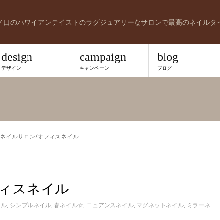
ノ口のハワイアンテイストのラグジュアリーなサロンで最高のネイルタ
design
campaign
blog
デザイン
キャンペーン
ブログ
ネイルサロン/オフィスネイル
フィスネイル
イル
,
シンプルネイル
,
春ネイル☆
,
ニュアンスネイル
,
マグネットネイル
,
ミラーネ