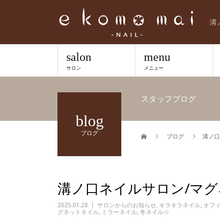
溝
salon
menu
サロン
メニュー
スタッフブログ
blog
ブログ
ブログ
溝ノ口
溝ノ口ネイルサロン/マ
2025.01.28
サロンからのお知らせ
,
キラキラネイル
,
オフ
グネットネイル
,
ミラーネイル
,
冬ネイル☆