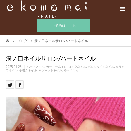
ご予約はこちら
ブログ
溝ノ口ネイルサロン/ハートネイル
溝ノ口ネイルサロン/ハートネイル
2025.01.23
ハートネイル
,
ガーリーネイル
,
ロングネイル
,
バレンタインネイル
,
キラキ
ラネイル
,
手書きネイル
,
マグネットネイル
,
冬ネイル☆