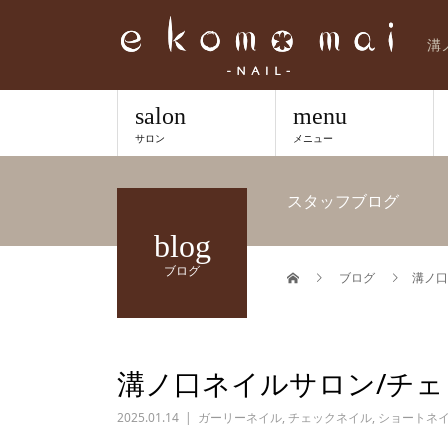
溝
salon
menu
サロン
メニュー
スタッフブログ
blog
ブログ
ブログ
溝ノ口
溝ノ口ネイルサロン/チ
2025.01.14
ガーリーネイル
,
チェックネイル
,
ショートネ