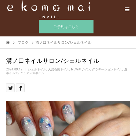
ご予約はこちら
ブログ
溝ノ口ネイルサロン/シェルネイル
溝ノ口ネイルサロン/シェルネイル
2024.09.12
シェルネイル
,
天然石風ネイル
,
NEWデザイン
,
グラデーションネイル
,
夏
ネイル☆
,
ニュアンスネイル