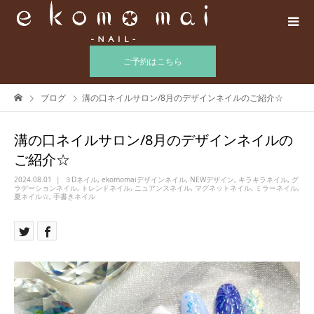
ご予約はこちら
ブログ
溝の口ネイルサロン/8月のデザインネイルのご紹介☆
溝の口ネイルサロン/8月のデザインネイルの
ご紹介☆
2024.08.01
３Dネイル
,
ekomomaiデザインネイル
,
NEWデザイン
,
キラキラネイル
,
グ
ラデーションネイル
,
トレンドネイル
,
ニュアンスネイル
,
マグネットネイル
,
ミラーネイル
,
夏ネイル☆
,
手書きネイル