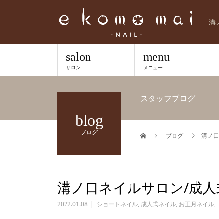
溝
salon
menu
サロン
メニュー
スタッフブログ
blog
ブログ
ブログ
溝ノ口
溝ノ口ネイルサロン/成人
2022.01.08
ショートネイル
,
成人式ネイル
,
お正月ネイル
,