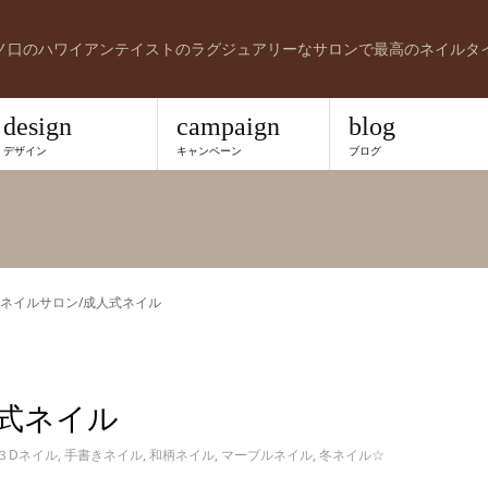
ノ口のハワイアンテイストのラグジュアリーなサロンで最高のネイルタ
design
campaign
blog
デザイン
キャンペーン
ブログ
ネイルサロン/成人式ネイル
式ネイル
３Dネイル
,
手書きネイル
,
和柄ネイル
,
マーブルネイル
,
冬ネイル☆