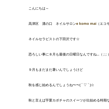
こんにちは～
高津区 溝の口 ネイルサロン
e komo mai
（エコ
ネイルセラピストの下田沢です☆
恐ろしい事に８月も最後の日曜日なんですね…（ ; ; 
９月もまだまだ暑いんでしょうけど
秋を感じ始めるんでしょうね〜〜( ´ ▽ ` )☆
秋と言えば芋栗カボチャのスイーツが出始める時期